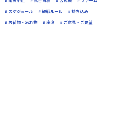
# 雨天中止
# 試合日程
# 公式戦
# ファーム
# スケジュール
# 観戦ルール
# 持ち込み
# お荷物・忘れ物
# 座席
# ご意見・ご要望