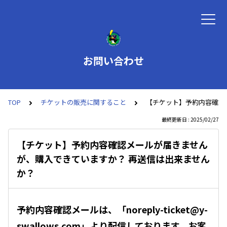
お問い合わせ
TOP
チケットの販売に関すること
【チケット】予約内容確認
最終更新日 : 2025/02/27
【チケット】予約内容確認メールが届きません
が、購入できていますか？ 再送信は出来ません
か？
予約内容確認メールは、「noreply-ticket@y-
swallows.com」より配信しております。お客